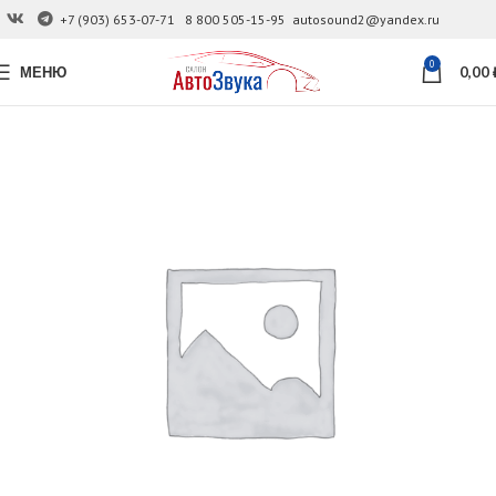
+7 (903) 653-07-71
8 800 505-15-95
autosound2@yandex.ru
0
МЕНЮ
0,00