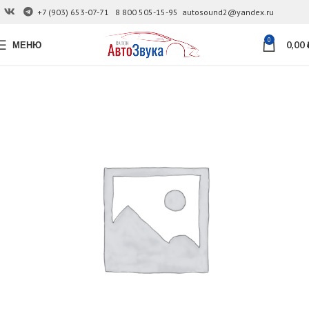
+7 (903) 653-07-71
8 800 505-15-95
autosound2@yandex.ru
0
МЕНЮ
0,00