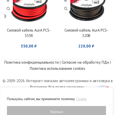
Силовой кабель AurA PCS-
Силовой кабель AurA PCS-
335R
320B
350,00
₽
220,00
₽
Политика конфиденциальности
|
Согласие на обработку ПДн
|
Политика использования cookies
© 2009-2026. Интернет-магазин автоэлектроники и автозвука в
Воронеже. Все права защищены.
Информация, размещенная на сайте, носит информационный
Пользуясь сайтом, вы принимаете политику
Cookie
характер и не является публичной офертой, определяемой
положениями статьи 437 Гражданского кодекса РФ.
Хорошо
0