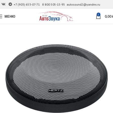
+7 (903) 653-07-71
8 800 505-15-95
autosound2@yandex.ru
0
МЕНЮ
0,00