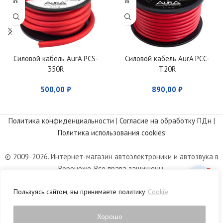
Силовой кабель AurA PCS-
Силовой кабель AurA PCC-
350R
T20R
500,00
₽
890,00
₽
Политика конфиденциальности
|
Согласие на обработку ПДн
|
Политика использования cookies
© 2009-2026. Интернет-магазин автоэлектроники и автозвука в
Воронеже. Все права защищены.
Информация, размещенная на сайте, носит информационный
Пользуясь сайтом, вы принимаете политику
Cookie
характер и не является публичной офертой, определяемой
положениями статьи 437 Гражданского кодекса РФ.
Хорошо
0