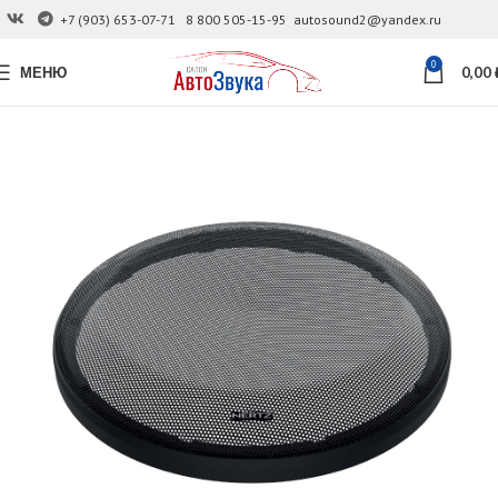
+7 (903) 653-07-71
8 800 505-15-95
autosound2@yandex.ru
0
МЕНЮ
0,00