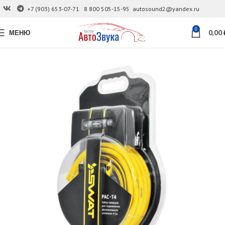
+7 (903) 653-07-71
8 800 505-15-95
autosound2@yandex.ru
0
МЕНЮ
0,00