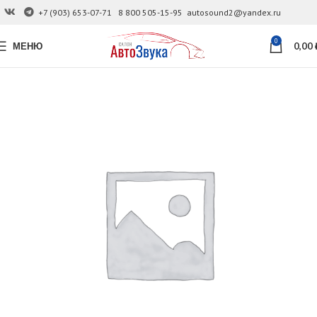
+7 (903) 653-07-71
8 800 505-15-95
autosound2@yandex.ru
0
МЕНЮ
0,00