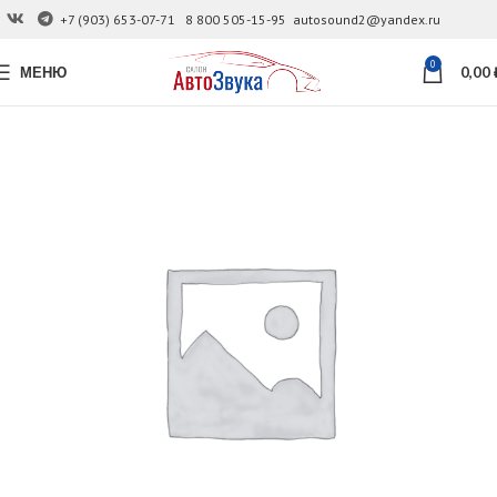
+7 (903) 653-07-71
8 800 505-15-95
autosound2@yandex.ru
0
МЕНЮ
0,00