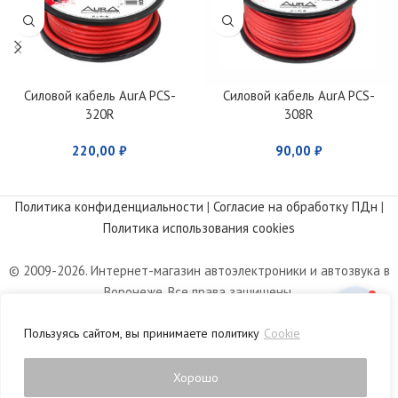
Силовой кабель AurA PCS-
Силовой кабель AurA PCS-
320R
308R
220,00
₽
90,00
₽
Политика конфиденциальности
|
Согласие на обработку ПДн
|
Политика использования cookies
© 2009-2026. Интернет-магазин автоэлектроники и автозвука в
Воронеже. Все права защищены.
Информация, размещенная на сайте, носит информационный
Пользуясь сайтом, вы принимаете политику
Cookie
характер и не является публичной офертой, определяемой
положениями статьи 437 Гражданского кодекса РФ.
Хорошо
0