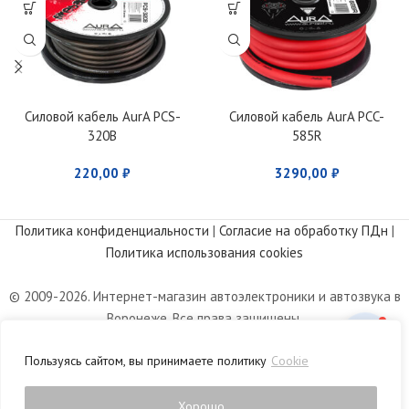
Силовой кабель AurA PCS-
Силовой кабель AurA PCC-
320B
585R
220,00
₽
3290,00
₽
Политика конфиденциальности
|
Согласие на обработку ПДн
|
Политика использования cookies
© 2009-2026. Интернет-магазин автоэлектроники и автозвука в
Воронеже. Все права защищены.
Информация, размещенная на сайте, носит информационный
Пользуясь сайтом, вы принимаете политику
Cookie
характер и не является публичной офертой, определяемой
положениями статьи 437 Гражданского кодекса РФ.
Хорошо
0