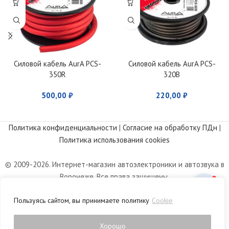
Силовой кабель AurA PCS-
Силовой кабель AurA PCS-
350R
320B
500,00
₽
220,00
₽
Политика конфиденциальности
|
Согласие на обработку ПДн
|
Политика использования cookies
© 2009-2026. Интернет-магазин автоэлектроники и автозвука в
Воронеже. Все права защищены.
Информация, размещенная на сайте, носит информационный
Пользуясь сайтом, вы принимаете политику
Cookie
характер и не является публичной офертой, определяемой
положениями статьи 437 Гражданского кодекса РФ.
Хорошо
0