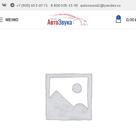
+7 (903) 653-07-71
8 800 505-15-95
autosound2@yandex.ru
0
МЕНЮ
0,00