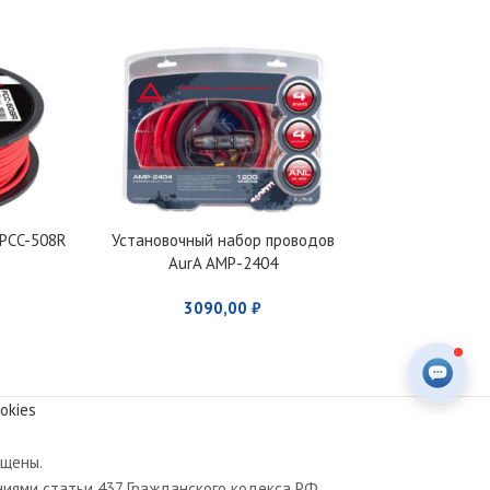
 PCC-508R
Установочный набор проводов
Установочный 
AurA AMP-2404
AurA A
3090,00
₽
120
okies
ищены.
иями статьи 437 Гражданского кодекса РФ.