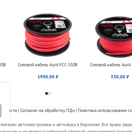
20B
Силовой кабель AurA PCC-550R
Силовой кабель AurA
1990,00
₽
350,00
₽
альности
|
Согласие на обработку ПДн
|
Политика использования co
магазин автоэлектроники и автозвука в Воронеже. Все права защ
арактер и не является публичной офертой, определяемой положен