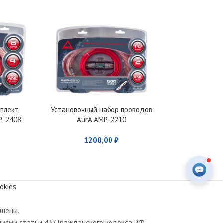
мплект
Установочный набор проводов
Установочный
P-2408
AurA AMP-2210
AMP
1200,00
₽
269
okies
ищены.
иями статьи 437 Гражданского кодекса РФ.