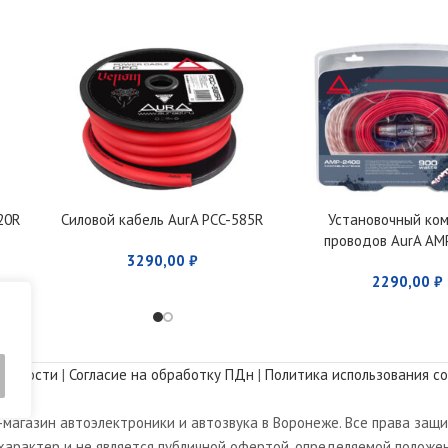
20R
Силовой кабель AurA PCC-585R
Установочный ко
проводов AurA AM
3290,00
₽
2290,00
₽
альности
|
Согласие на обработку ПДн
|
Политика использования co
магазин автоэлектроники и автозвука в Воронеже. Все права защ
арактер и не является публичной офертой, определяемой положен