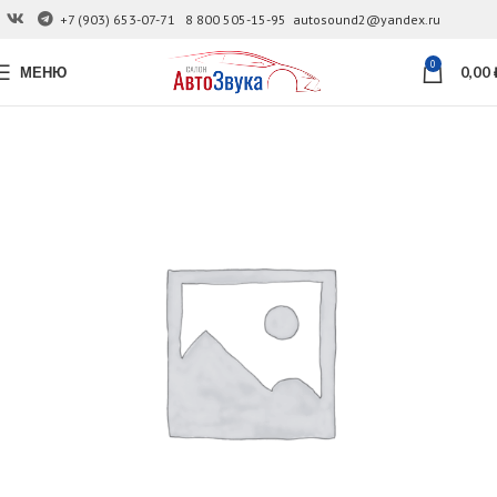
+7 (903) 653-07-71
8 800 505-15-95
autosound2@yandex.ru
0
МЕНЮ
0,00