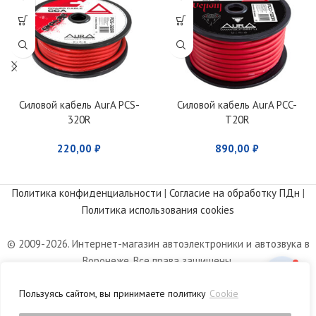
Силовой кабель AurA PCS-
Силовой кабель AurA PCC-
320R
T20R
220,00
₽
890,00
₽
Политика конфиденциальности
|
Согласие на обработку ПДн
|
Политика использования cookies
© 2009-2026. Интернет-магазин автоэлектроники и автозвука в
Воронеже. Все права защищены.
Информация, размещенная на сайте, носит информационный
Пользуясь сайтом, вы принимаете политику
Cookie
характер и не является публичной офертой, определяемой
положениями статьи 437 Гражданского кодекса РФ.