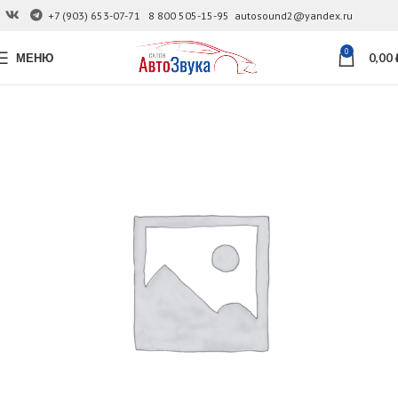
+7 (903) 653-07-71
8 800 505-15-95
autosound2@yandex.ru
0
МЕНЮ
0,00