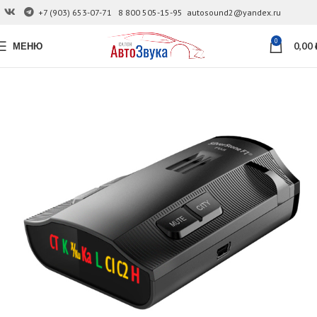
+7 (903) 653-07-71
8 800 505-15-95
autosound2@yandex.ru
0
МЕНЮ
0,00