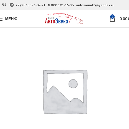
+7 (903) 653-07-71
8 800 505-15-95
autosound2@yandex.ru
0
МЕНЮ
0,00