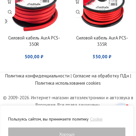
Силовой кабель AurA PCS-
Силовой кабель AurA PCS-
350R
335R
500,00
₽
350,00
₽
Политика конфиденциальности
|
Согласие на обработку ПДн
|
Политика использования cookies
© 2009-2026. Интернет-магазин автоэлектроники и автозвука в
Воронеже. Все права защищены.
Информация, размещенная на сайте, носит информационный
Пользуясь сайтом, вы принимаете политику
Cookie
характер и не является публичной офертой, определяемой
положениями статьи 437 Гражданского кодекса РФ.
Хорошо
0