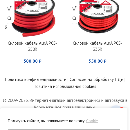
Силовой кабель AurA PCS-
Силовой кабель AurA PCS-
350R
335R
500,00
₽
350,00
₽
Политика конфиденциальности
|
Согласие на обработку ПДн
|
Политика использования cookies
© 2009-2026. Интернет-магазин автоэлектроники и автозвука в
Воронеже. Все права защищены.
Информация, размещенная на сайте, носит информационный
Пользуясь сайтом, вы принимаете политику
Cookie
характер и не является публичной офертой, определяемой
положениями статьи 437 Гражданского кодекса РФ.