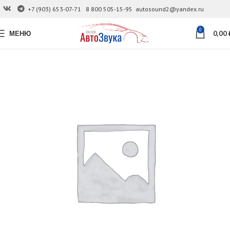
+7 (903) 653-07-71
8 800 505-15-95
autosound2@yandex.ru
0
МЕНЮ
0,00