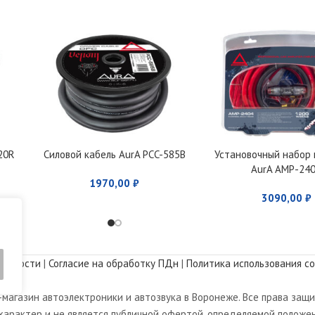
20R
Силовой кабель AurA PCC-585B
Установочный набор
AurA AMP-24
1970,00
₽
3090,00
₽
альности
|
Согласие на обработку ПДн
|
Политика использования co
магазин автоэлектроники и автозвука в Воронеже. Все права защ
арактер и не является публичной офертой, определяемой положен