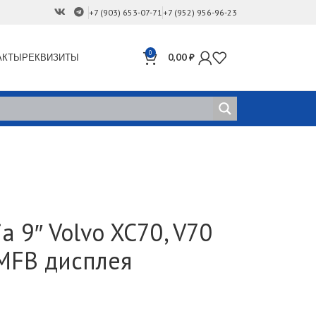
+7 (903) 653-07-71
+7 (952) 956-96-23
0
АКТЫ
РЕКВИЗИТЫ
0,00
₽
 9″ Volvo XC70, V70
 MFB дисплея