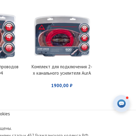
 проводов
Комплект для подключения 2-
Установочный
04
х канального усилителя AurA
AMP
AMP-2208
1900,00
₽
199
okies
ищены.
иями статьи 437 Гражданского кодекса РФ.