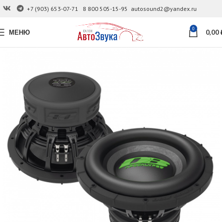
+7 (903) 653-07-71
8 800 505-15-95
autosound2@yandex.ru
0
МЕНЮ
0,00