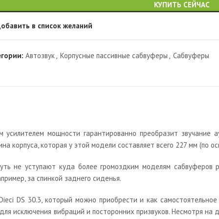
КУПИТЬ СЕЙЧАС
обавить в список желаний
егории:
Автозвук
,
Корпусные пассивные сабвуферы
,
Сабвуферы
м усилителем мощности гарантированно преобразит звучание а
на корпуса, которая у этой модели составляет всего 227 мм (по ос
чуть не уступают куда более громоздким моделям сабвуферов р
пример, за спинкой заднего сиденья.
Dieci DS 30.3, который можно приобрести и как самостоятельно
 для исключения вибраций и посторонних призвуков. Несмотря на