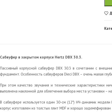
Д
Кат
Сабвуфер в закрытом корпусе Hertz DBX 30.3.
Пассивный корпусной сабвуфер DBX 30.3 в сочетании с внешни
фундамент. Особенность сабвуферов Dieci DBX – очень малая глуби
При этом качество звучания и технические характеристики ни
выполнена наклонной для облегчения выбора места установки – на
В сабвуфере используется один 30-см (12″) НЧ-динамик модели 
корпус изготовлен из толстых плит MDF и хорошо задемпфирован