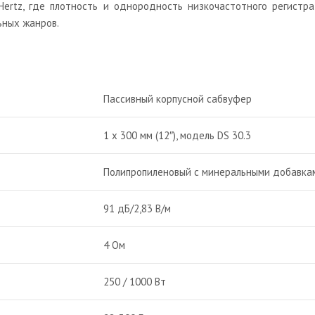
 Hertz, где плотность и однородность низкочастотного регист
ьных жанров.
Пассивный корпусной сабвуфер
1 х 300 мм (12″), модель DS 30.3
Полипропиленовый с минеральными добавка
91 дБ/2,83 В/м
4 Ом
250 / 1000 Вт