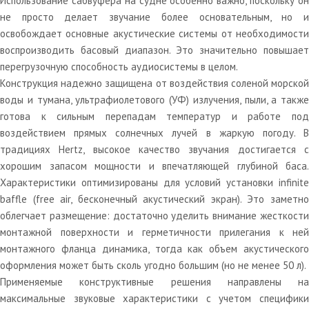
Использование сабвуфера на судне особенно важно, поскольку он
не просто делает звучание более основательным, но и
освобождает основные акустические системы от необходимости
воспроизводить басовый диапазон. Это значительно повышает
перегрузочную способность аудиосистемы в целом.
Конструкция надежно защищена от воздействия соленой морской
воды и тумана, ультрафиолетового (УФ) излучения, пыли, а также
готова к сильным перепадам температур и работе под
воздействием прямых солнечных лучей в жаркую погоду. В
традициях Hertz, высокое качество звучания достигается с
хорошим запасом мощности и впечатляющей глубиной баса.
Характеристики оптимизированы для условий установки infinite
baffle (free air, бесконечный акустический экран). Это заметно
облегчает размещение: достаточно уделить внимание жесткости
монтажной поверхности и герметичности прилегания к ней
монтажного фланца динамика, тогда как объем акустического
оформления может быть сколь угодно большим (но не менее 50 л).
Применяемые конструктивные решения направлены на
максимальные звуковые характеристики с учетом специфики