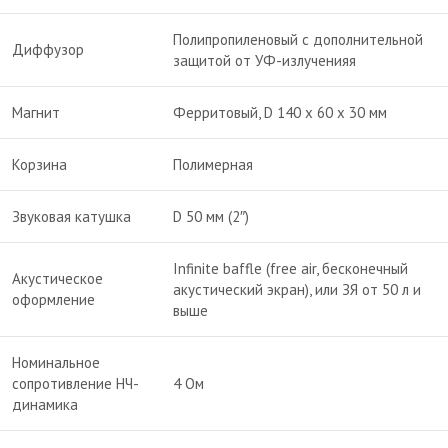
Полипропиленовый с дополнительной
Диффузор
защитой от УФ-излученияя
Магнит
Ферритовый, D 140 х 60 х 30 мм
Корзина
Полимерная
Звуковая катушка
D 50 мм (2″)
Infinite baffle (free air, бесконечный
Акустическое
акустический экран), или ЗЯ от 50 л и
оформление
выше
Номинальное
сопротивление НЧ-
4 Ом
динамика