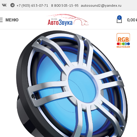
+7 (903) 653-07-71
8 800 505-15-95
autosound2@yandex.ru
0
МЕНЮ
0,00