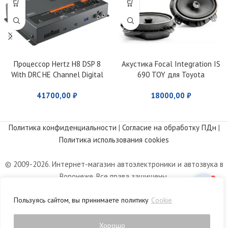
Процессор Hertz H8 DSP 8
Акустика Focal Integration IS
With DRC HE Channel Digital
690 TOY для Toyota
Interface Processor
41700,00
₽
18000,00
₽
Политика конфиденциальности
|
Согласие на обработку ПДн
|
Политика использования cookies
© 2009-2026. Интернет-магазин автоэлектроники и автозвука в
Воронеже. Все права защищены.
Информация, размещенная на сайте, носит информационный
Пользуясь сайтом, вы принимаете политику
Cookie
характер и не является публичной офертой, определяемой
положениями статьи 437 Гражданского кодекса РФ.
Хорошо
0