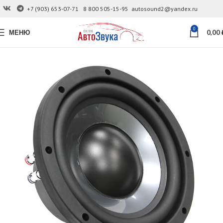
+7 (903) 653-07-71
8 800 505-15-95
autosound2@yandex.ru
0
МЕНЮ
0,00