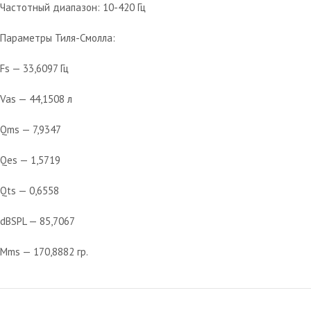
Частотный диапазон: 10-420 Гц
Параметры Тиля-Смолла:
Fs — 33,6097 Гц
Vas — 44,1508 л
Qms — 7,9347
Qes — 1,5719
Qts — 0,6558
dBSPL — 85,7067
Mms — 170,8882 гр.