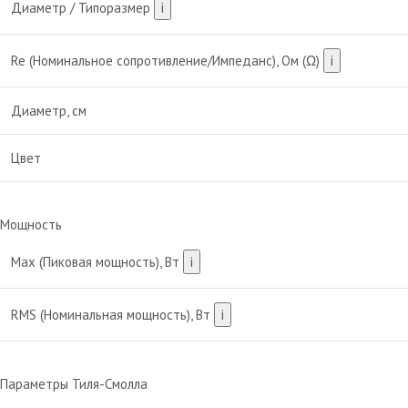
Диаметр / Типоразмер
i
Re (Номинальное сопротивление/Импеданс), Ом (Ω)
i
Диаметр, см
Цвет
Мощность
Max (Пиковая мощность), Вт
i
RMS (Номинальная мощность), Вт
i
Параметры Тиля-Смолла