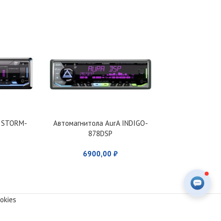
A STORM-
Автомагнитола AurA INDIGO-
Автомагнит
878DSP
907B
6900,00
₽
490
okies