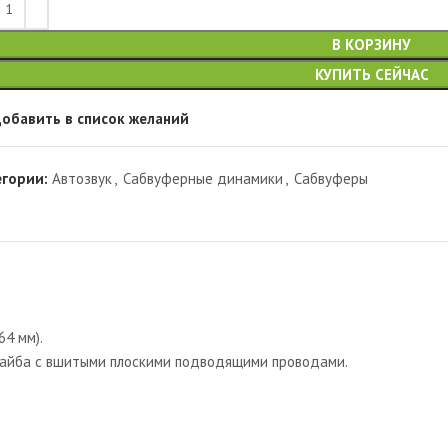
В КОРЗИНУ
КУПИТЬ СЕЙЧАС
обавить в список желаний
егории:
Автозвук
,
Сабвуферные динамики
,
Сабвуферы
64 мм).
айба c вшитыми плоскими подводящими проводами.