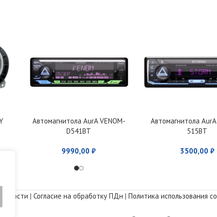
Y
Автомагнитола AurA VENOM-
Автомагнитола Aur
D541BT
515BT
9990,00
₽
3500,00
₽
альности
|
Согласие на обработку ПДн
|
Политика использования co