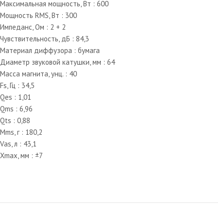
Максимальная мощность, Вт : 600
Мощность RMS, Вт : 300
Импеданс, Ом : 2 + 2
Чувствительность, дБ : 84,3
Материал диффузора : бумага
Диаметр звуковой катушки, мм : 64
Масса магнита, унц. : 40
Fs, Гц : 34,5
Qes : 1,01
Qms : 6,96
Qts : 0,88
Mms, г : 180,2
Vas, л : 43,1
Xmax, мм : ±7