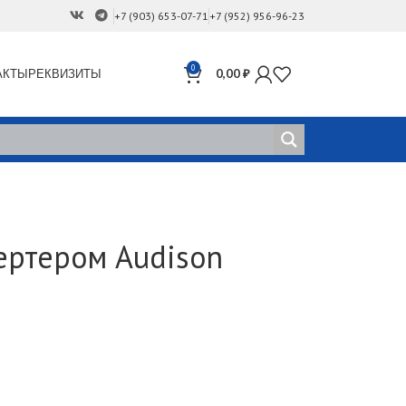
+7 (903) 653-07-71
+7 (952) 956-96-23
0
АКТЫ
РЕКВИЗИТЫ
0,00
₽
ертером Audison