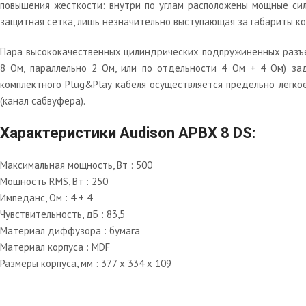
повышения жесткости: внутри по углам расположены мощные сил
защитная сетка, лишь незначительно выступающая за габариты ко
Пара высококачественных цилиндрических подпружиненных разъе
8 Ом, параллельно 2 Ом, или по отдельности 4 Ом + 4 Ом) за
комплектного Plug&Play кабеля осуществляется предельно легкое
(канал сабвуфера).
Характеристики Audison APBX 8 DS:
Максимальная мощность, Вт : 500
Мощность RMS, Вт : 250
Импеданс, Ом : 4 + 4
Чувствительность, дБ : 83,5
Материал диффузора : бумага
Материал корпуса : MDF
Размеры корпуса, мм : 377 x 334 x 109