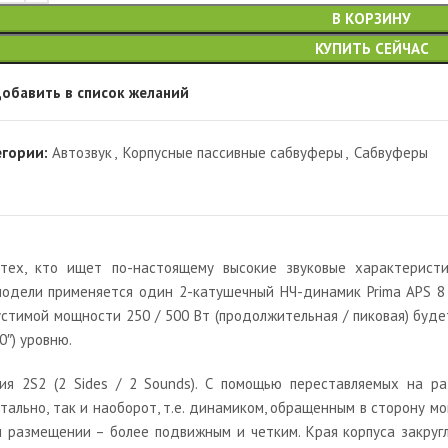
В КОРЗИНУ
КУПИТЬ СЕЙЧАС
обавить в список желаний
егории:
Автозвук
,
Корпусные пассивные сабвуферы
,
Сабвуферы
тех, кто ищет по-настоящему высокие звуковые характеристи
модели применяется один 2-катушечный НЧ-динамик Prima APS 8 
опустимой мощности 250 / 500 Вт (продолжительная / пиковая) бу
0″) уровню.
ция 2S2 (2 Sides / 2 Sounds). С помощью переставляемых на 
ально, так и наоборот, т.е. динамиком, обращенным в сторону м
 размещении – более подвижным и четким. Края корпуса закругл