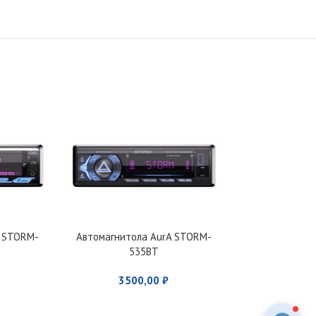
A STORM-
Автомагнитола AurA STORM-
Автомагнитол
535BT
878DS
3500,00
₽
750