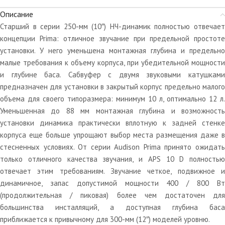
Описание
Старший в серии 250-мм (10″) НЧ-динамик полностью отвечает
концепции Prima: отличное звучание при предельной простоте
установки. У него уменьшена монтажная глубина и предельно
малые требования к объему корпуса, при убедительной мощности
и глубине баса. Сабвуфер с двумя звуковыми катушками
предназначен для установки в закрытый корпус предельно малого
объема для своего типоразмера: минимум 10 л, оптимально 12 л.
Уменьшенная до 88 мм монтажная глубина и возможность
установки динамика практически вплотную к задней стенке
корпуса еще больше упрощают выбор места размещения даже в
стесненных условиях. От серии Audison Prima принято ожидать
только отличного качества звучания, и APS 10 D полностью
отвечает этим требованиям. Звучание четкое, подвижное и
динамичное, запас допустимой мощности 400 / 800 Вт
(продолжительная / пиковая) более чем достаточен для
большинства инсталляций, а доступная глубина баса
приближается к привычному для 300-мм (12″) моделей уровню.