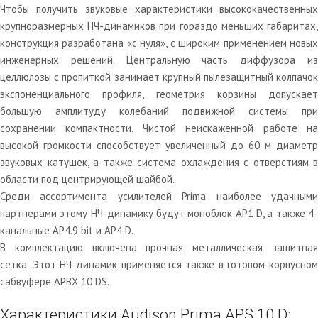
Чтобы получить звуковые характеристики высококачественных
крупноразмерных НЧ-динамиков при гораздо меньших габаритах,
конструкция разработана «с нуля», с широким применением новых
инженерных решений. Центральную часть диффузора из
целлюлозы с пропиткой занимает крупный пылезащитный колпачок
экспоненциального профиля, геометрия корзины допускает
большую амплитуду колебаний подвижной системы при
сохранении компактности. Чистой неискаженной работе на
высокой громкости способствует увеличенный до 60 м диаметр
звуковых катушек, а также система охлаждения с отверстиям в
области под центрирующей шайбой.
Среди ассортимента усилителей Prima наиболее удачными
партнерами этому НЧ-динамику будут моноблок AP1 D, а также 4-
канальные AP4.9 bit и AP4 D.
В комплектацию включена прочная металлическая защитная
сетка. Этот НЧ-динамик применяется также в готовом корпусном
сабвуфере APBX 10 DS.
Характеристики Audison Prima APS 10 D: