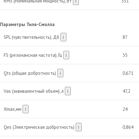
RMS (Номинальная мощность), Вт
i
351
Параметры Тиля-Смолла
SPL (чувствительность), Дб
i
87
FS (резонансная частота), Гц
i
35
Qts (общая добротность)
i
0,671
Vas (эквивалентный объем), л
i
47,2
Xmax,мм
i
24
Qes (Электрическая добротность)
i
0,864