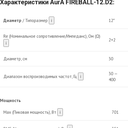
Характеристики AurA FIREBALL-12.D2:
Диаметр
/ Типоразмер
i
12″
Re (Номинальное сопротивление/Импеданс), Ом (Ω)
2+2
i
Диаметр, см
30
30 —
Диапазон воспроизводимых частот, Гц
i
400
Мощность
Max (Пиковая мощность), Вт
i
701