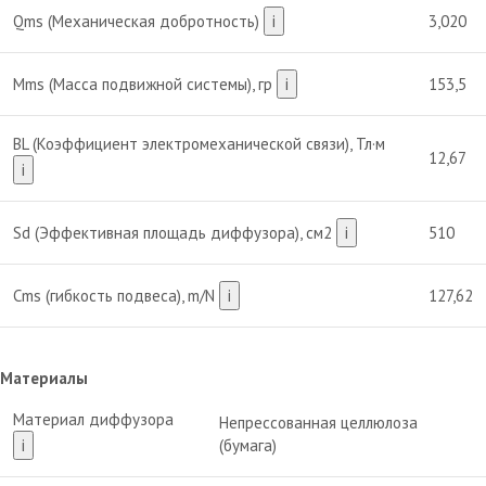
Qms (Механическая добротность)
i
3,020
Mms (Масса подвижной системы), гр
i
153,5
BL (Коэффициент электромеханической связи), Тл·м
12,67
i
Sd (Эффективная площадь диффузора), см2
i
510
Cms (гибкость подвеса), m/N
i
127,62
Материалы
Материал диффузора
Непрессованная целлюлоза
i
(бумага)