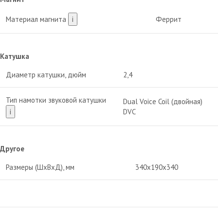
Материал магнита
i
Феррит
Катушка
Диаметр катушки, дюйм
2,4
Тип намотки звуковой катушки
Dual Voice Coil (двойная)
i
DVC
Другое
Размеры (ШхВхД), мм
340х190х340