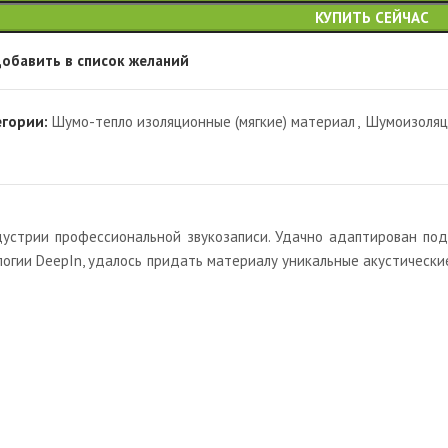
КУПИТЬ СЕЙЧАС
обавить в список желаний
егории:
Шумо-тепло изоляционные (мягкие) материал
,
Шумоизоляц
трии профессиональной звукозаписи. Удачно адаптирован под у
логии DeepIn, удалось придать материалу уникальные акустически