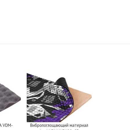
rA VDM-
Вибропоглощающий материал
Вибропоглоща