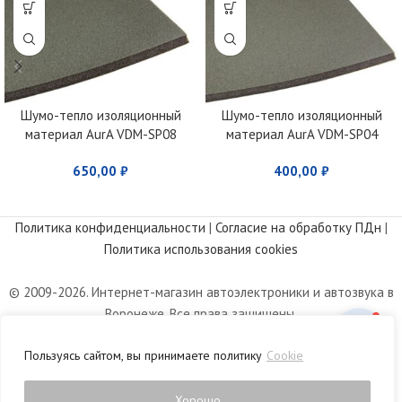
Шумо-тепло изоляционный
Шумо-тепло изоляционный
материал AurA VDM-SP08
материал AurA VDM-SP04
650,00
₽
400,00
₽
Политика конфиденциальности
|
Согласие на обработку ПДн
|
Политика использования cookies
© 2009-2026. Интернет-магазин автоэлектроники и автозвука в
Воронеже. Все права защищены.
Информация, размещенная на сайте, носит информационный
Пользуясь сайтом, вы принимаете политику
Cookie
характер и не является публичной офертой, определяемой
положениями статьи 437 Гражданского кодекса РФ.
Хорошо
0