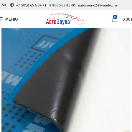
+7 (903) 653-07-71
8 800 505-15-95
autosound2@yandex.ru
0
МЕНЮ
0,00