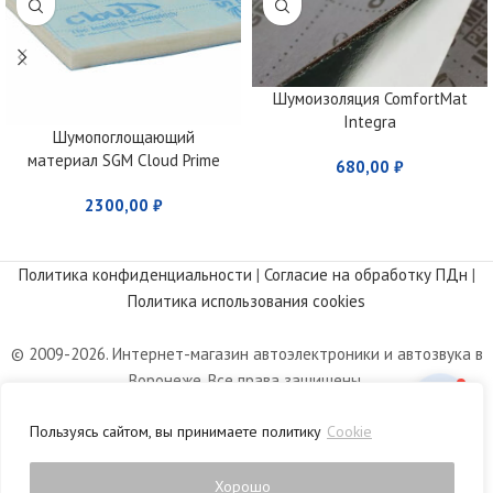
Шумоизоляция ComfortMat
Integra
Шумопоглощающий
материал SGM Cloud Prime
680,00
₽
2300,00
₽
Политика конфиденциальности
|
Согласие на обработку ПДн
|
Политика использования cookies
© 2009-2026. Интернет-магазин автоэлектроники и автозвука в
Воронеже. Все права защищены.
Информация, размещенная на сайте, носит информационный
Пользуясь сайтом, вы принимаете политику
Cookie
характер и не является публичной офертой, определяемой
положениями статьи 437 Гражданского кодекса РФ.
Хорошо
0