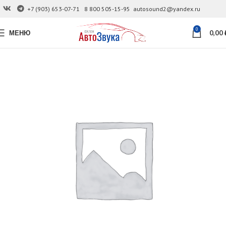
+7 (903) 653-07-71
8 800 505-15-95
autosound2@yandex.ru
0
МЕНЮ
0,00