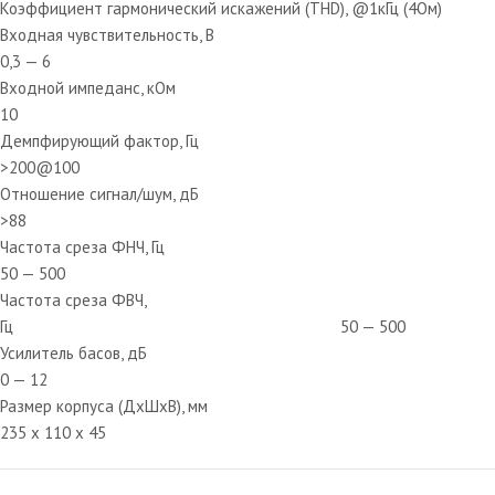
Коэффициент гармонический искажений (THD), @1кГц (4Ом)
Входная чувствительность, В
0,3 — 6
Входной импеданс, кОм
10
Демпфирующий фактор, Гц
>200@100
Отношение сигнал/шум, дБ
>88
Частота среза ФНЧ, Гц
50 — 500
Частота среза ФВЧ,
Гц 50 — 500
Усилитель басов, дБ
0 — 12
Размер корпуса (ДхШхВ), мм
235 х 110 х 45