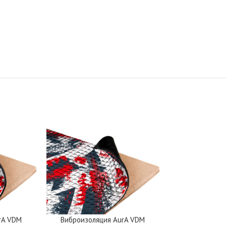
rA VDM
Виброизоляция AurA VDM
Звукоизоляци