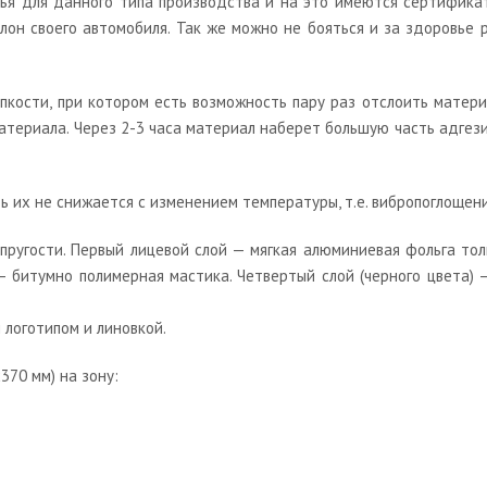
рья для данного типа производства и на это имеются сертификат
салон своего автомобиля. Так же можно не бояться и за здоровье
кости, при котором есть возможность пару раз отслоить матери
материала. Через 2-3 часа материал наберет большую часть адгез
их не снижается с изменением температуры, т.е. вибропоглощение
ругости. Первый лицевой слой — мягкая алюминиевая фольга тол
 – битумно полимерная мастика. Четвертый слой (черного цвета)
логотипом и линовкой.
370 мм) на зону: