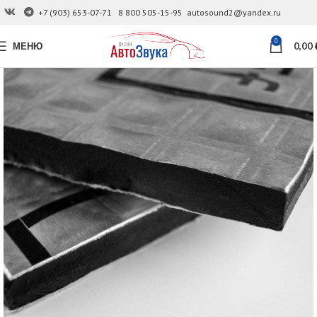
+7 (903) 653-07-71
8 800 505-15-95
autosound2@yandex.ru
0
МЕНЮ
0,00