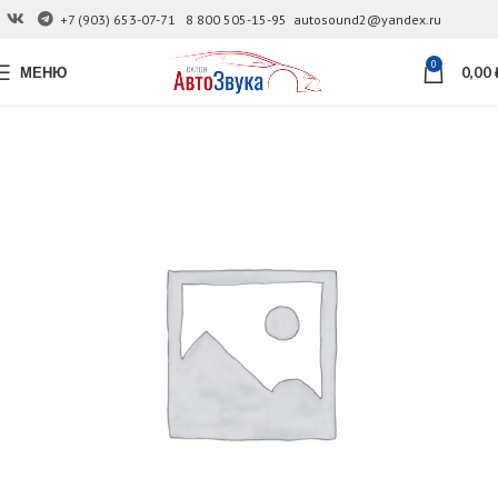
+7 (903) 653-07-71
8 800 505-15-95
autosound2@yandex.ru
0
МЕНЮ
0,00