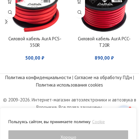
Силовой кабель AurA PCS-
Силовой кабель AurA PCC-
350R
T20R
500,00
₽
890,00
₽
Политика конфиденциальности
|
Согласие на обработку ПДн
|
Политика использования cookies
© 2009-2026. Интернет-магазин автоэлектроники и автозвука в
Воронеже. Все права защищены.
Информация, размещенная на сайте, носит информационный
Пользуясь сайтом, вы принимаете политику
Cookie
характер и не является публичной офертой, определяемой
положениями статьи 437 Гражданского кодекса РФ.
Хорошо
0