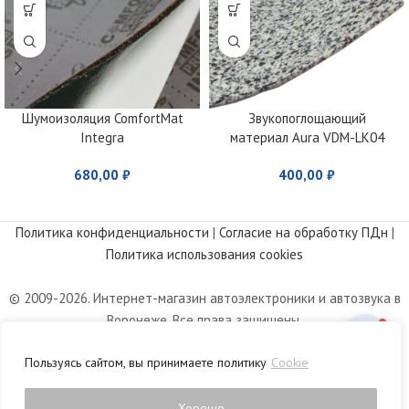
Шумоизоляция ComfortMat
Звукопоглощающий
Integra
материал Aura VDM-LK04
680,00
₽
400,00
₽
Политика конфиденциальности
|
Согласие на обработку ПДн
|
Политика использования cookies
© 2009-2026. Интернет-магазин автоэлектроники и автозвука в
Воронеже. Все права защищены.
Информация, размещенная на сайте, носит информационный
Пользуясь сайтом, вы принимаете политику
Cookie
характер и не является публичной офертой, определяемой
положениями статьи 437 Гражданского кодекса РФ.
Хорошо
0