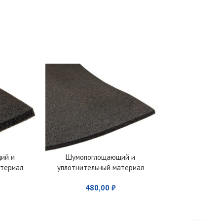
ий и
Шумопоглощающий и
Виброизоля
атериал
уплотнительный материал
STO
10
AurA VDM-BT05
480,00
₽
260