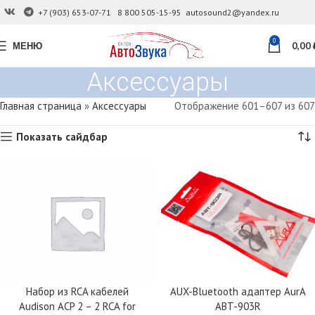
+7 (903) 653-07-71
8 800 505-15-95
autosound2@yandex.ru
0
МЕНЮ
0,00
Аксессуары
Главная страница
»
Аксессуары
Отображение 601–607 из 607
Показать сайдбар
Набор из RCA кабелей
AUX-Bluetooth адаптер AurA
Audison ACP 2 – 2 RCA for
ABT-903R