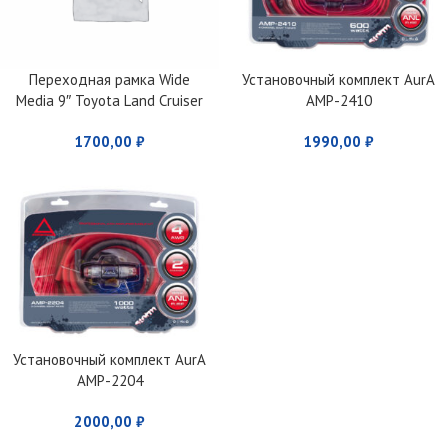
Переходная рамка Wide
Установочный комплект AurA
Media 9″ Toyota Land Cruiser
AMP-2410
Prado 2013 — 2017 MFA
1700,00
₽
1990,00
₽
дисплея
Установочный комплект AurA
AMP-2204
2000,00
₽