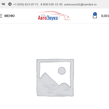
+7 (903) 653-07-71
8 800 505-15-95
autosound2@yandex.ru
0
МЕНЮ
0,00