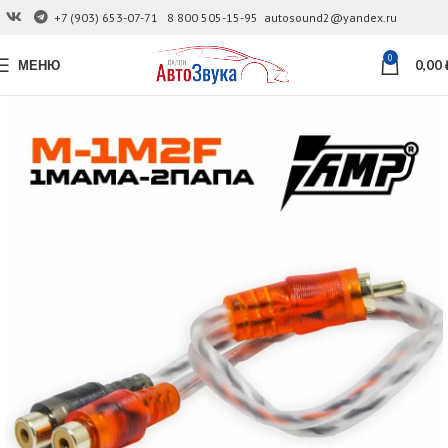
+7 (903) 653-07-71
8 800 505-15-95
autosound2@yandex.ru
0
МЕНЮ
0,00