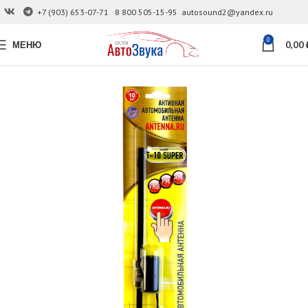
+7 (903) 653-07-71
8 800 505-15-95
autosound2@yandex.ru
0
МЕНЮ
0,00