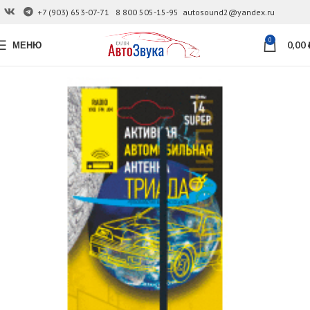
+7 (903) 653-07-71
8 800 505-15-95
autosound2@yandex.ru
0
МЕНЮ
0,00