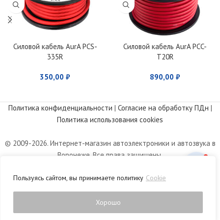
Силовой кабель AurA PCS-
Силовой кабель AurA PCC-
335R
T20R
350,00
₽
890,00
₽
Политика конфиденциальности
|
Согласие на обработку ПДн
|
Политика использования cookies
© 2009-2026. Интернет-магазин автоэлектроники и автозвука в
Воронеже. Все права защищены.
Информация, размещенная на сайте, носит информационный
Пользуясь сайтом, вы принимаете политику
Cookie
характер и не является публичной офертой, определяемой
положениями статьи 437 Гражданского кодекса РФ.
Хорошо
0
агазин
Список желаний
Личный кабинет
Корзина