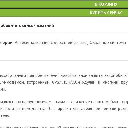
В КОРЗИНУ
КУПИТЬ СЕЙЧАС
обавить в список желаний
егории:
Автосигнализации с обратной связью
,
Охранные системы
азработанный для обеспечения максимальной защиты автомобилю 
GSM-модемом, встроенным GPS/ГЛОНАСС-модулем и многими дру
ии.
мплект противоугонными метками — движение на автомобиле разре
оизводится немедленная блокировка двигателя при помощи ради
тель.
 при котором управление охраной осуществляется в автоматическ