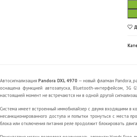
Д
Кат
Автосигнализация
Pandora DXL 4970
— новый флагман Pandora, р
оснащена функцией автозапуска, Bluetooth-интерфейсом, 3G 
настоящией момент не встречаются ни в одной другой сигнализац
Система имеет встроенный иммобилайзер с двумя входящими в ко
несанкционированного доступа и попытки тронуться с места пр
блока или отключения питания реле продолжит блокировать двига
Присутствие метки позволяет реализовать алгоритм Hands Free,