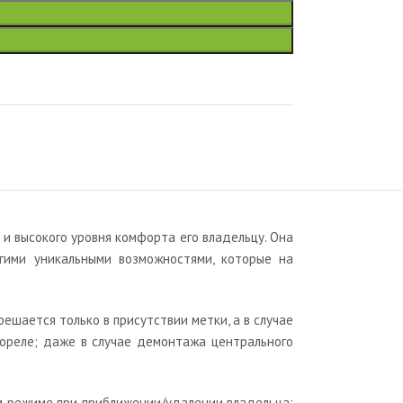
и высокого уровня комфорта его владельцу. Она
гими уникальными возможностями, которые на
шается только в присутствии метки, а в случае
ореле; даже в случае демонтажа центрального
ом режиме при приближении/удалении владельца;