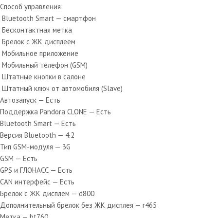
Способ управления
:
Bluetooth Smart — смартфон
Бесконтактная метка
Брелок с ЖК дисплеем
Мобильное приложение
Мобильный телефон (GSM)
Штатные кнопки в салоне
Штатный ключ от автомобиля (Slave)
Автозапуск
— Есть
Поддержка Pandora CLONE
— Есть
Bluetooth Smart — Есть
Версия Bluetooth — 4.2
Тип GSM-модуля — 3G
GSM — Есть
GPS и ГЛОНАСС
— Есть
CAN интерфейс — Есть
Брелок с ЖК дисплем — d800
Дополнительный брелок без ЖК дисплея — r465
Метка — bt760