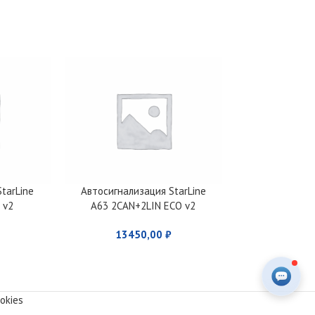
tarLine
Автосигнализация StarLine
Автосигнализ
 v2
A63 2CAN+2LIN ECO v2
A60
13450,00
₽
795
okies