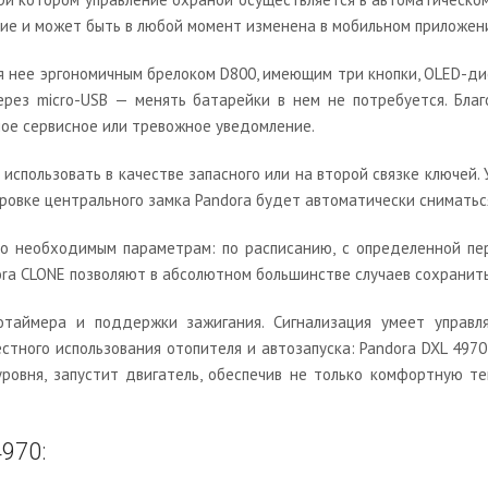
ие и может быть в любой момент изменена в мобильном приложен
я нее эргономичным брелоком D800, имеющим три кнопки, OLED-дис
ерез micro-USB — менять батарейки в нем не потребуется. Бла
ное сервисное или тревожное уведомление.
 использовать в качестве запасного или на второй связке ключей
ировке центрального замка Pandora будет автоматически сниматьс
о необходимым параметрам: по расписанию, с определенной пер
ra CLONE позволяют в абсолютном большинстве случаев сохранить
таймера и поддержки зажигания. Сигнализация умеет управл
тного использования отопителя и автозапуска: Pandora DXL 4970 
вня, запустит двигатель, обеспечив не только комфортную тем
970: