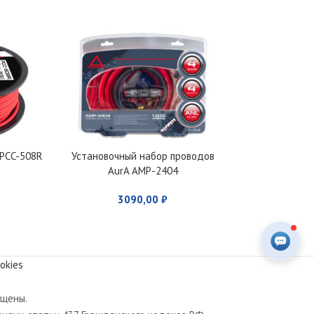
 PCC-508R
Установочный набор проводов
Установочный
AurA AMP-2404
AMP
3090,00
₽
169
okies
ищены.