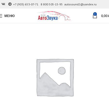
+7 (903) 653-07-71
8 800 505-15-95
autosound2@yandex.ru
0
МЕНЮ
0,00