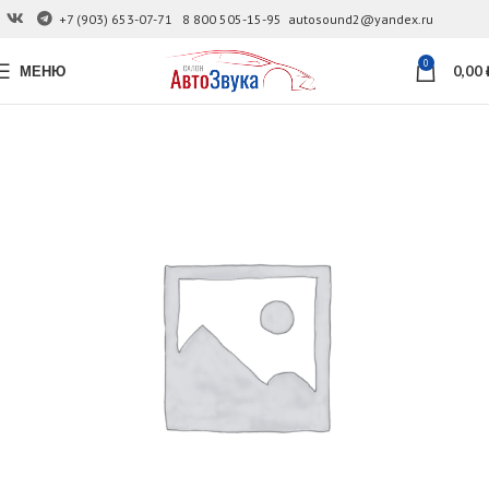
+7 (903) 653-07-71
8 800 505-15-95
autosound2@yandex.ru
0
МЕНЮ
0,00