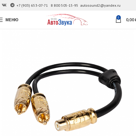
+7 (903) 653-07-71
8 800 505-15-95
autosound2@yandex.ru
0
МЕНЮ
0,00