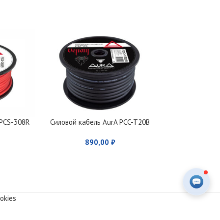
 PCS-308R
Силовой кабель AurA PCC-T20B
Силовой кабел
890,00
₽
197
okies