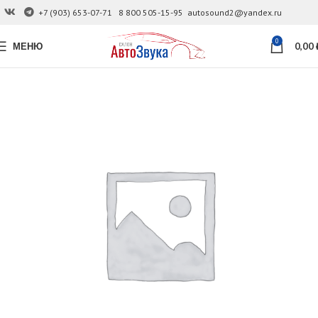
+7 (903) 653-07-71
8 800 505-15-95
autosound2@yandex.ru
0
МЕНЮ
0,00