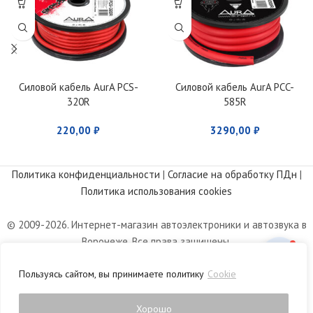
Силовой кабель AurA PCS-
Силовой кабель AurA PCC-
320R
585R
220,00
₽
3290,00
₽
Политика конфиденциальности
|
Согласие на обработку ПДн
|
Политика использования cookies
© 2009-2026. Интернет-магазин автоэлектроники и автозвука в
Воронеже. Все права защищены.
Информация, размещенная на сайте, носит информационный
Пользуясь сайтом, вы принимаете политику
Cookie
характер и не является публичной офертой, определяемой
положениями статьи 437 Гражданского кодекса РФ.
Хорошо
0